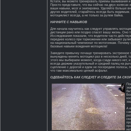
Кстати, вы можете тренировать приемы выживания и
Просто представьте, что вы сейчас на двух колесах
ваши навыки, мозг и экипировка. Уделяйте больше 
других водителей, старайтесь всегда быть видимым.
мотоциклист всегда, а не только за рулем байка.
НАЧНИТЕ С НАВЫКОВ
Для начала научитесь как следует управлять мотоци
дистанции рано или поздно спасет вашу жизнь. Оно т
Исследования показали, что водители часто действу
переднее колесо при торможении или забывают рулит
на национальный чемпионат по мотогонкам. Почему ж
базовые навыки вождения мотоцикла!
Заведите привычку почаще тренировать экстренное 
вынуждены менять мотоцикл раз в несколько дней, т
этого мы выбираем момент, когда сзади никого нет, 
всегда держим указательный и средний палец на рыч
сцепление с дорогой и едем не посередине полосы, по
что там максимально цепкий асфальт.
ОДЕВАЙТЕСЬ КАК СЛЕДУЕТ И СЛЕДИТЕ ЗА СК
По
эк
бы
Бо
ко
за
А 
са
ра
ск
про
пр
не