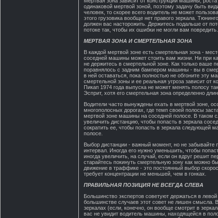
Мертвая зона зависит от конструкции машины, роста 
одинаковой мертвой зоной, поэтому задачу быть вид
человек, то скорее всего водитель не может пользов
этого грузовика вообще нет правого зеркала. Тюнин
должен вас насторожить. Держитесь подальше от по
потоке так, чтобы их ошибки не могли вам повредить.
МЕРТВАЯ ЗОНА И СМЕРТЕЛЬНАЯ ЗОНА
В каждой мертвой зоне есть смертельная зона - мест
соседней машины может стоить вам жизни. Ни при к
не держитесь в смертельной зоне. Как только ваше п
поравнялось с задним бампером машины - вы в смер
в ней оставаться, пока полностью не обгоните эту м
смертельной зоны и ее реальная угроза зависит от 
Пикап 1974 года выпуска не может менять полосу так
Эсприт, хотя его смертельная зона определенно длин
Водители часто вынуждены ехать в мертвой зоне, ос
многополосных дорогах, где темп своей полосы заст
мертвой зоне машины на соседней полосе. В таком с
увеличить дистанцию, чтобы попасть в зеркала сосе
сократить ее, чтобы попасть в зеркала следующей 
полосе.
Выбор дистанции - важный момент, но не забывайте 
интервал. Иногда его нужно уменьшить, чтобы попаст
иногда увеличить, на случай, если он вдруг решит пе
старайтесь покинуть смертельную зону как можно бы
движение в траффике - это постоянный выбор скорост
требует концентрации не меньшей, чем в гонках.
ПРАВИЛЬНАЯ ПОЗИЦИЯ НЕ ВСЕГДА СЛЕВА
Большинство экспертов советуют держаться в левой 
большинстве случаев этот совет не лишен смысла. 
зеркалах (если, конечно, он вообще смотрит в зеркал
вас не увидит водитель машины, находящейся в поло