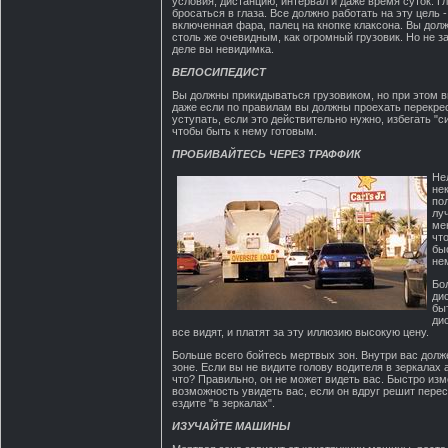
условия, дистанцию, интервал и даже время суток. Гл
бросаться в глаза. Все должно работать на эту цель -
включенная фара, палец на кнопке клаксона. Вы дол
столь же очевидным, как огромный грузовик. Но не з
деле вы невидимка.
ВЕЛОСИПЕДИСТ
Вы должны прикидываться грузовиком, но при этом в
даже если по правилам вы должны проехать перекре
уступать, если это действительно нужно, избегать "
чтобы быть к нему готовым.
ПРОБИВАЙТЕСЬ ЧЕРЕЗ ТРАФФИК
Не
не
по
лу
ме
чт
бы
не
Бо
ди
бы
ди
все видят, и платят за эту иллюзию высокую цену.
Больше всего бойтесь мертвых зон. Внутри вас долже
зоне. Если вы не видите голову водителя в зеркалах 
что? Правильно, он не может видеть вас. Быстро из
возможность увидеть вас, если он вдруг решит перест
ездите "в зеркалах".
ИЗУЧАЙТЕ МАШИНЫ