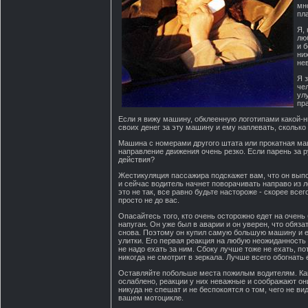
мн
пл
Я,
лю
и б
ни
не
Я 
че
ул
пр
Если я вижу машину, обклеенную логотипами какой-н
своих денег за эту машину и ему наплевать, сколько
Машина с номерами другого штата или прокатная ма
направление движения очень резко. Если парень за ру
действия?
Жестикуляция пассажира подскажет вам, что он вып
и сейчас водитель начнет поворачивать направо из л
это не так, все равно будьте настороже - скорее все
просто не до вас.
Опасайтесь того, кто очень осторожно едет на очен
напуган. Он уже был в аварии и он уверен, что обяза
снова. Поэтому он купил самую большую машину и е
улитки. Его первая реакция на любую неожиданность
не надо ехать за ним. Сбоку лучше тоже не ехать, по
никогда не смотрит в зеркала. Лучше всего обогнать 
Оставляйте побольше места пожилым водителям. Как
ослаблено, реакции у них неважные и соображают он
никуда не спешат и не беспокоятся о том, чего не вид
вашем мотоцикле.