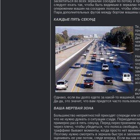
засветиться во всех зеркалах соседей по потоку и п
следует ехать так, чтобы быть видимым в зеркалах 
опережении машин на соседних полосах, чтобы обес
Пара дополнительных футов между бортом машины и
КАЖДЫЕ ПЯТЬ СЕКУНД
Те,
пр
ещ
Де
че
вы
по
Не
бо
чт
Кр
за
ког
об
ас
И 
вк
Однако, если вы долго едете за какой-то машиной, п
Да-да, это значит, что вам придется часто пользова
ВАША МЕРТВАЯ ЗОНА
Большинство неприятностей приходят спереди или сбо
что не нужно думать о ситуации сзади. Периодически
примерно раз в пять секунд. Перед перестроением н
через плечо, чтобы убедиться, что полоса свободна,
траффике бывают моменты, когда просто нет времени
Поэтому нужно смотреть в зеркала быстро и запомина
оценивать ее уже потом, глядя вперед. Если вы как с