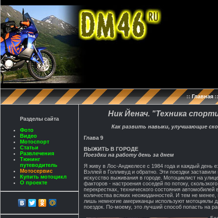
::
Главная
:
Ник Йенач. "Техника спорт
Разделы сайта
Как развить навыки, улучшающие ско
Фото
Видео
Глава 9
Мотоспорт
Статьи
ВЫЖИТЬ В ГОРОДЕ
Развлечения
Поездки на работу день за днем
Тюнинг
путеводитель
Я живу в Лос-Анджелесе с 1984 года и каждый день 
Мотосервис
Вэллей в Голливуд и обратно. Эти поездки заставили
Купить мотоцикл
искусство выживания в городе. Мотоциклист на улиц
О проекте
факторов - настроения соседей по потоку, скользког
перекрестках, технического состояния автомобилей в
количества всяких неожиданностей. И тем не менее, 
лишь немногие американцы используют мотоциклы 
поездок. По-моему, это лучший способ попасть на р