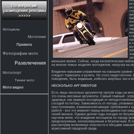
Бо
ис
мо
ст
ам
ба
по
за
па
Мотоциклы
ме
ст
Мотогонки
на
и 
Правила
мо
50
Фотографии мото
зн
за
меньшее время. Сейчас, когда каталитические нейт
Развлечения
на многих новых моделях мотоциклов, нагрузка на 
Владение навыками управления на хорошем уровне - 
Мотоспорт
следует тормозить и рулить. Но этого недостаточно.
поведение, быть видимым, избегать мертвых зон и вс
Тюнинг мото
НЕСКОЛЬКО АРГУМЕНТОВ
Мото видео
Есть лишь несколько аргументов против езды на мот
это очень весомые аргументы. Самый главный - угро
здоровья, как правило исходящая от неподготовлен
соседей по потоку. Зависимость от погоды, уязвимос
преступниками, взаимоисключающие требования к од
работе - все это меркнет перед необходимостью каж
своей жизнью. Однако долгие годы поездок по безу
научили меня, что вождение мотоцикла по городу мо
предсказуемым, контролируемым и безопасным. В э
рассмотрим возможные опасности и обсудим навыки
агрессивной городской среде.