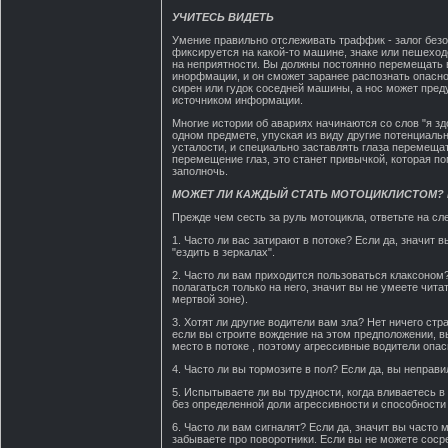
УЧИТЕСЬ ВИДЕТЬ
Умение правильно отслеживать траффик - залог безо
фиксируется на какой-то машине, знаке или пешеход
на неприятности. Вы должны постоянно перемещать в
инорфмации, и он сможет заранее распознать опасно
сирен или гудок соседней машины, а нос может пред
источником информации.
Многие истории об авариях начинаются со слов "я з
одном предмете, упуская из виду другие потенциаль
усталости, и специально заставлять глаза перемещат
перемещение глаз, это станет привычкой, которая п
заполночь.
МОЖЕТ ЛИ КАЖДЫЙ СТАТЬ МОТОЦИКЛИСТОМ? 
Прежде чем сесть за руль мотоцикла, ответьте на с
1. Часто ли вас затирают в потоке? Если да, значит
"ездить в зеркалах".
2. Часто ли вам приходится пользоваться клаксоном
полагаться только на него, значит вы не умеете чита
мертвой зоне).
3. Хотят ли другие водители вам зла? Нет ничего стр
если вы строите вождение на этом предположении, в
место в потоке , поэтому агрессивные водители опас
4. Часто ли вы тормозите в пол? Если да, вы неправ
5. Испытываете ли вы трудности, когда вливаетесь в
без определенной доли агрессивности и способности
6. Часто ли вам сигналят? Если да, значит вы часто
забываете про поворотники. Если вы не можете сосре