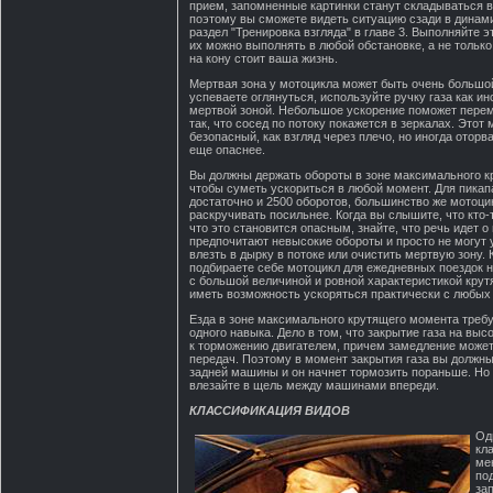
прием, запомненные картинки станут складываться 
поэтому вы сможете видеть ситуацию сзади в динами
раздел "Тренировка взгляда" в главе 3. Выполняйте 
их можно выполнять в любой обстановке, а не только 
на кону стоит ваша жизнь.
Мертвая зона у мотоцикла может быть очень большой
успеваете оглянуться, используйте ручку газа как и
мертвой зоной. Небольшое ускорение поможет пере
так, что сосед по потоку покажется в зеркалах. Этот 
безопасный, как взгляд через плечо, но иногда оторва
еще опаснее.
Вы должны держать обороты в зоне максимального к
чтобы суметь ускориться в любой момент. Для пикап
достаточно и 2500 оборотов, большинство же мотоци
раскручивать посильнее. Когда вы слышите, что кто-т
что это становится опасным, знайте, что речь идет о
предпочитают невысокие обороты и просто не могут 
влезть в дырку в потоке или очистить мертвую зону. 
подбираете себе мотоцикл для ежедневных поездок н
с большой величиной и ровной характеристикой кру
иметь возможность ускоряться практически с любых
Езда в зоне максимального крутящего момента треб
одного навыка. Дело в том, что закрытие газа на выс
к торможению двигателем, причем замедление може
передач. Поэтому в момент закрытия газа вы должны
задней машины и он начнет тормозить пораньше. Но м
влезайте в щель между машинами впереди.
КЛАССИФИКАЦИЯ ВИДОВ
Од
кл
мен
по
за