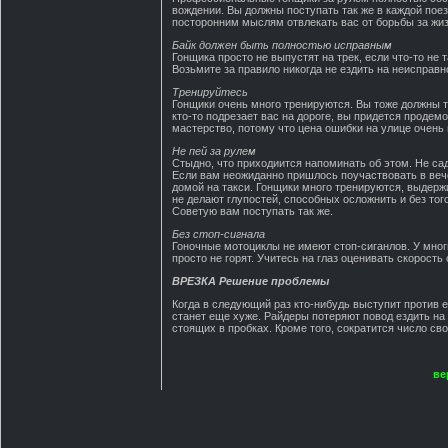
вождении. Вы должны поступать так же в каждой поез
посторонним мыслям отвлекать вас от борьбы за жиз
Байк должен быть полностью исправным
Гонщика просто не выпустят на трек, если что-то не т
Возьмите за правило никогда не ездить на неисправн
Тренируйтесь
Гонщики очень много тренируются. Вы тоже должны т
кто-то подрезает вас на дороге, вы придется продем
мастерство, потому что цена ошибки на улице очень
Не пей за рулем
Стыдно, что приходиится напоминать об этом. Не са
Если вам неожиданно пришлось поучаствовать в веч
домой на такси. Гонщики много тренируются, выдерж
не делают глупостей, способных осложнить и без того
Советую вам поступать так же.
Без стоп-сигнала
Гоночные мотоциклы не имеют стоп-сиганлов. У мног
просто не горят. Учитесь на глаз оценивать скорость 
ВРЕЗКА Решение проблемы
Когда в следующий раз кто-нибудь выступит против е
станет еще хуже. Райдеры потеряют повод ездить на
стоящих в пробках. Кроме того, сократится число св
ве