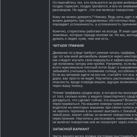
Остерегайтесь тех, кто пользуется за рулем мобил
поздно тормозят, поздно трогаются, и все их вниман
разговором. Не ждите , что они включат поворотник - 
Кому же можно доверять? Никому. Ведь речь идет о 
можно доверять при определенных обстоятельствах, н
порождает успокоенность, а успокоенность причиняе
Конечно, стереотипы работают не всегда. Я знаю од
знакомых, которые гораздо моложе ее. Но мы, мотоц
думать о людях хуже, чем они есть.
ЧИТАЕМ ТРАФФИК
Движение по улице требует умения читать траффик, 
где тот или иной автомобиль окажется через некотор
как следует изучить свои маршруты и зафиксировать
где возможны заторы или пробки. Например, если вы е
всего максимально плотный поток будет в направлен
забывайте учитывать положение солнца, оссобенно п
Если вы вечером едете на восток, считайте что все, 
дорог, вас просто не видят. Научитесь распознавать
опасности, вроде очереди машин, ждущих возможнос
через вашу полосу.
Чтение траффика сродни игре, в которую вы вынужд
от того, сколько колес у вашего транспортного средс
догадаться, что сделает сейчас эта машина? Возмож
перестраиваться. На машине номера чужого штата? 
водители на некоторых машинах при смене полосы не
не хватить терпения и он начнет выезжать с боковой
левой руки, значит сейчас он включит поворотник и 
перестроение. Научитесь распознавать намерения дру
не включат поворотник или не посмотрят через плечо
ЗАПАСНОЙ ВАРИАНТ
Часть вашего мозга должна постоянно выстраивать з