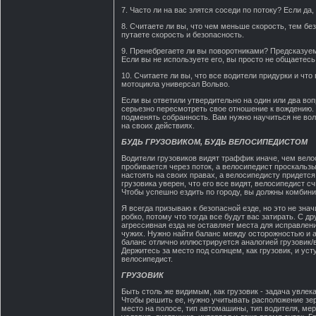
7. Часто ли на вас злятся соседи по потоку? Если д
8. Считаете ли вы, что чем меньше скорость, тем бе
путаете скорость и безопасность.
9. Пренебрегаете ли вы поворотниками? Предсказуемо
Если вы не используете его, вы просто не общаетесь
10. Считаете ли вы, что все водители придурки и что
мотоцикла универсал Вольво.
Если вы ответили утвердительно на один или два воп
серьезно пересмотреть свое отношение к вождению. 
подменять собранность. Вам нужно научиться не вол
на своих действиях.
БУДЬ ГРУЗОВИКОМ, БУДЬ ВЕЛОСИПЕДИСТОМ
Водители грузовиков видят траффик иначе, чем вело
пробивается через поток, а велосипедист проскальзы
настоять на своих правах, а велосипедисту придется
грузовика уверен, что его все видят, велосипедист с
Чтобы успешно ездить по городу, вы должны комбини
Я всегда призываю к безопасной езде, но это не значи
робко, потому что тогда все будут вас затирать. С д
агрессивная езда не оставляет места для исправлени
чужих. Нужно найти баланс между осторожностью и а
баланс отлично иллюстрируется аналогией грузовик/
Держитесь за место под солнцем, как грузовик, и усту
велосипедист.
ГРУЗОВИК
Быть столь же видимым, как грузовик - задача увлек
Чтобы решить ее, нужно учитывать расположение зер
место на полосе, тип автомашины, тип водителя, ме