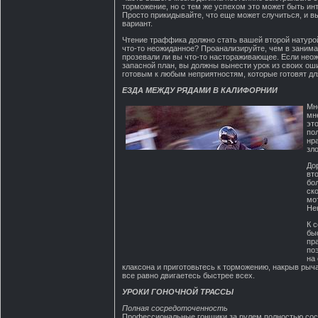
торможение, но с тем же успехом это может быть и
Просто прикидывайте, что еще может случиться, и вы
вариант.
Чтение траффика должно стать вашей второй натуро
что-то неожиданное? Проанализируйте, чем в занимал
прозевали ли вы что-то настораживающее. Если нео
запасной план, вы должны вынести урок из своих ош
готовым к любым неприятностям, которые готовят дл
ЕЗДА МЕЖДУ РЯДАМИ В КАЛИФОРНИИ
Мн
мн
эт
по
нр
зл
До
вт
бо
ск
мо
Не
К 
бы
пр
по
на
клаксона и приготовьтесь к торможению, накрыв рычаг
все равно двигаетесь быстрее всех.
УРОКИ ГОНОЧНОЙ ТРАССЫ
Полная сосредоточенность
Профессиональные гонщики за рулем полностью сос